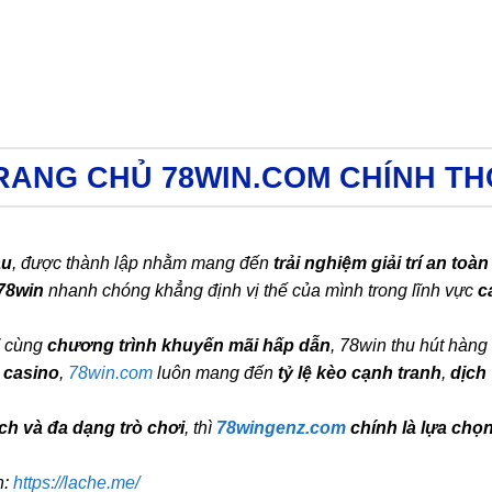
TRANG CHỦ 78WIN.COM CHÍNH THỐ
ầu
, được thành lập nhằm mang đến
trải nghiệm giải trí an toà
 78win
nhanh chóng khẳng định vị thế của mình trong lĩnh vực
c
cùng
chương trình khuyến mãi hấp dẫn
, 78win thu hút hàng
e casino
,
78win.com
luôn mang đến
tỷ lệ kèo cạnh tranh
,
dịch
ạch và đa dạng trò chơi
, thì
78wingenz.com
chính là lựa chọ
n:
https://lache.me/