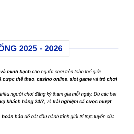
NG 2025 - 2026
n và minh bạch
cho người chơi trên toàn thế giới.
á cược thể thao
,
casino online
,
slot game
và
trò chơi
 triệu người chơi đăng ký tham gia mỗi ngày. Dù các bet
 vụ khách hàng 24/7
, và
trải nghiệm cá cược mượt
n hoàn hảo
để bắt đầu hành trình giải trí trực tuyến của