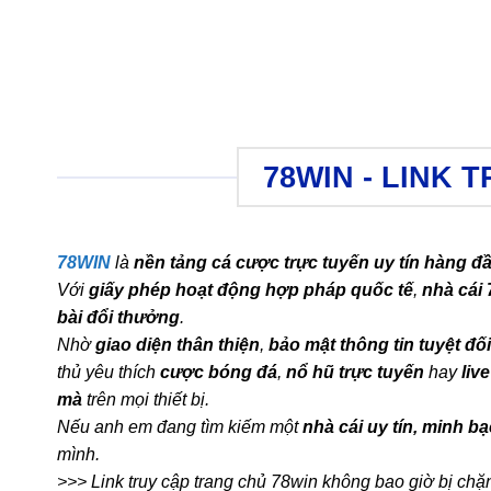
78WIN - LINK 
78WIN
là
nền tảng cá cược trực tuyến uy tín hàng đ
Với
giấy phép hoạt động hợp pháp quốc tế
,
nhà cái
bài đổi thưởng
.
Nhờ
giao diện thân thiện
,
bảo mật thông tin tuyệt đối
thủ yêu thích
cược bóng đá
,
nổ hũ trực tuyến
hay
liv
mà
trên mọi thiết bị.
Nếu anh em đang tìm kiếm một
nhà cái uy tín, minh b
mình.
>>> Link truy cập trang chủ 78win không bao giờ bị chặ