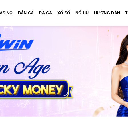
ASINO
BẮN CÁ
ĐÁ GÀ
XỔ SỐ
NỔ HŨ
HƯỚNG DẪN
T