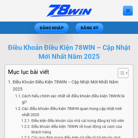
Bỏ
qua
nội
dung
ĐĂNG NHẬP
ĐĂNG KÝ
Điều Khoản Điều Kiện 78WIN – Cập Nhật
Mới Nhất Năm 2025
Mục lục bài viết
Điều Khoản Điều Kiện 78WIN – Cập Nhật Mới Nhất Năm
2025
Cách hiểu chính xác nhất về điều khoản điều kiện 78WIN là
gì?
Các điều khoản điều kiện 78WIN quan trọng cập nhật mới
nhất 2025
Điều kiện điều khoản của nhà cái trong đăng ký hội viên
Điều khoản điều kiện 78WIN về hoạt động cá cược của
khách hàng
Các quy định trong điều kiện rút tiền từ tài khoản chơi