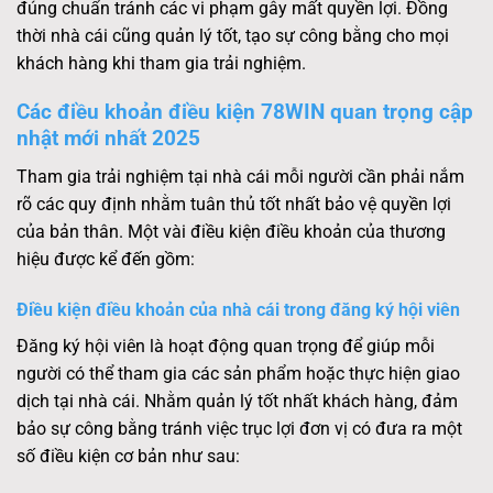
đúng chuẩn tránh các vi phạm gây mất quyền lợi. Đồng
thời nhà cái cũng quản lý tốt, tạo sự công bằng cho mọi
khách hàng khi tham gia trải nghiệm.
Các điều khoản điều kiện 78WIN quan trọng cập
nhật mới nhất 2025
Tham gia trải nghiệm tại nhà cái mỗi người cần phải nắm
rõ các quy định nhằm tuân thủ tốt nhất bảo vệ quyền lợi
của bản thân. Một vài điều kiện điều khoản của thương
hiệu được kể đến gồm:
Điều kiện điều khoản của nhà cái trong đăng ký hội viên
Đăng ký hội viên là hoạt động quan trọng để giúp mỗi
người có thể tham gia các sản phẩm hoặc thực hiện giao
dịch tại nhà cái. Nhằm quản lý tốt nhất khách hàng, đảm
bảo sự công bằng tránh việc trục lợi đơn vị có đưa ra một
số điều kiện cơ bản như sau: