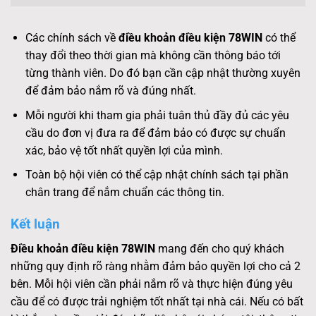
Các chính sách về
điều khoản điều kiện 78WIN
có thể
thay đổi theo thời gian mà không cần thông báo tới
từng thành viên. Do đó bạn cần cập nhật thường xuyên
để đảm bảo nắm rõ và đúng nhất.
Mỗi người khi tham gia phải tuân thủ đầy đủ các yêu
cầu do đơn vị đưa ra để đảm bảo có được sự chuẩn
xác, bảo vệ tốt nhất quyền lợi của mình.
Toàn bộ hội viên có thể cập nhật chính sách tại phần
chân trang để nắm chuẩn các thông tin.
Kết luận
Điều khoản điều kiện 78WIN
mang đến cho quý khách
những quy định rõ ràng nhằm đảm bảo quyền lợi cho cả 2
bên. Mỗi hội viên cần phải nắm rõ và thực hiện đúng yêu
cầu để có được trải nghiệm tốt nhất tại nhà cái. Nếu có bất