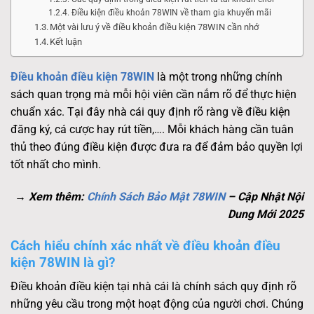
Điều kiện điều khoản 78WIN về tham gia khuyến mãi
Một vài lưu ý về điều khoản điều kiện 78WIN cần nhớ
Kết luận
Điều khoản điều kiện 78WIN
là một trong những chính
sách quan trọng mà mỗi hội viên cần nắm rõ để thực hiện
chuẩn xác. Tại đây nhà cái quy định rõ ràng về điều kiện
đăng ký, cá cược hay rút tiền,…. Mỗi khách hàng cần tuân
thủ theo đúng điều kiện được đưa ra để đảm bảo quyền lợi
tốt nhất cho mình.
→ Xem thêm:
Chính Sách Bảo Mật 78WIN
– Cập Nhật Nội
Dung Mới 2025
Cách hiểu chính xác nhất về điều khoản điều
kiện 78WIN là gì?
Điều khoản điều kiện tại nhà cái là chính sách quy định rõ
những yêu cầu trong một hoạt động của người chơi. Chúng