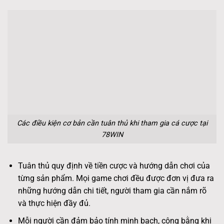
Các điều kiện cơ bản cần tuân thủ khi tham gia cá cược tại
78WIN
Tuân thủ quy định về tiền cược và hướng dẫn chơi của
từng sản phẩm. Mọi game chơi đều được đơn vị đưa ra
những hướng dẫn chi tiết, người tham gia cần nắm rõ
và thực hiện đầy đủ.
Mỗi người cần đảm bảo tính minh bạch, công bằng khi