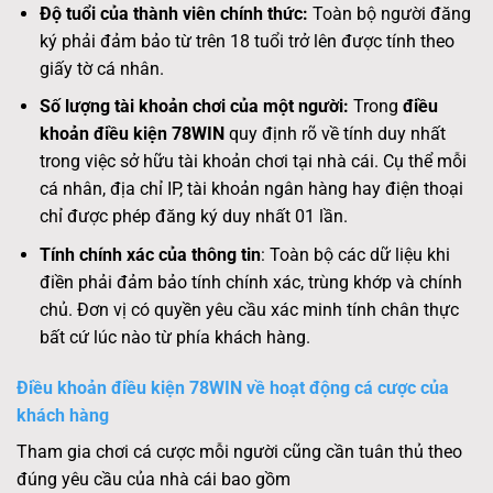
Độ tuổi của thành viên chính thức:
Toàn bộ người đăng
ký phải đảm bảo từ trên 18 tuổi trở lên được tính theo
giấy tờ cá nhân.
Số lượng tài khoản chơi của một người:
Trong
điều
khoản điều kiện 78WIN
quy định rõ về tính duy nhất
trong việc sở hữu tài khoản chơi tại nhà cái. Cụ thể mỗi
cá nhân, địa chỉ IP, tài khoản ngân hàng hay điện thoại
chỉ được phép đăng ký duy nhất 01 lần.
Tính chính xác của thông tin
: Toàn bộ các dữ liệu khi
điền phải đảm bảo tính chính xác, trùng khớp và chính
chủ. Đơn vị có quyền yêu cầu xác minh tính chân thực
bất cứ lúc nào từ phía khách hàng.
Điều khoản điều kiện 78WIN về hoạt động cá cược của
khách hàng
Tham gia chơi cá cược mỗi người cũng cần tuân thủ theo
đúng yêu cầu của nhà cái bao gồm