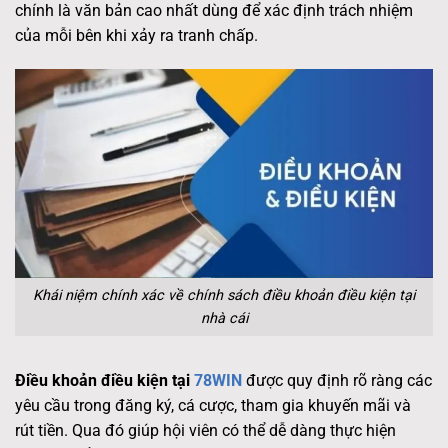
chính là văn bản cao nhất dùng để xác định trách nhiệm
của mỗi bên khi xảy ra tranh chấp.
Khái niệm chính xác về chính sách điều khoản điều kiện tại
nhà cái
Điều khoản điều kiện tại
78WIN
được quy định rõ ràng các
yêu cầu trong đăng ký, cá cược, tham gia khuyến mãi và
rút tiền. Qua đó giúp hội viên có thể dễ dàng thực hiện